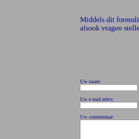
Middels dit formul
alsook vragen stell
Uw naam:
Uw e-mail adres:
Uw commentaar: